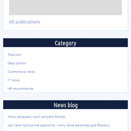
All publications
Category
Telecom
Data center
Cosmonova news
IT news
HR recommends
News blog
Чому резервні копіЇ рятують бізнес
Що таке пропускна здатність і чому вона важлива для бізнесу