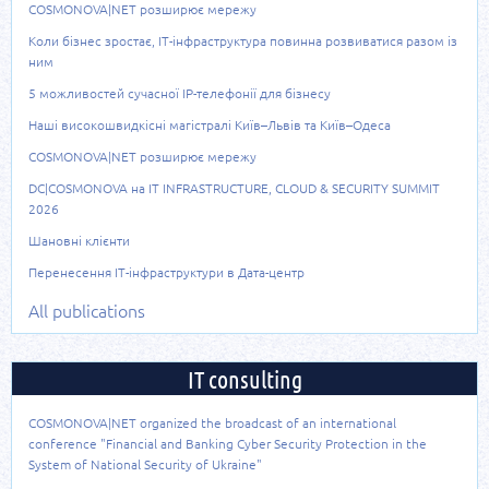
COSMONOVA|NET розширює мережу
Коли бізнес зростає, ІТ-інфраструктура повинна розвиватися разом із
ним
5 можливостей сучасної IP-телефонії для бізнесу
Наші високошвидкісні магістралі Київ–Львів та Київ–Одеса
COSMONOVA|NET розширює мережу
DC|COSMONOVA на IT INFRASTRUCTURE, CLOUD & SECURITY SUMMIT
2026
Шановні клієнти
Перенесення ІТ-інфраструктури в Дата-центр
All publications
IT consulting
COSMONOVA|NET organized the broadcast of an international
conference "Financial and Banking Cyber Security Protection in the
System of National Security of Ukraine"