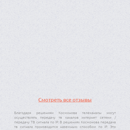
в зависимости от скорости интернет соединения
различных пользователей с выбором
максимально возможного битрейда. Надеемся,
что благодаря интернет трансляции, которую
организует « Космонова », еще больше
украинских граждан посмотрят этот грандиозный
спортивный праздник и будут болеть за наших
спортсменов. Выражаем искреннюю
благодарность за профессиональный подход и
надеемся на плодотворное сотрудничество в
будущем.. Генеральный директор Зураб Аласания.
Смотреть все отзывы
Благодаря решениям Космонова телеканалы могут
осуществлять передачу тв каналов интернет сетями /
передачу ТВ сигнала по IP. В решениях Космонова передача
тв сигнала производится наземным способом по IP. Это