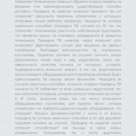
позволяет телеканалам главным образом снизить затраты на
вещание или зарезервировать существующие способы
доставки. Передача тв каналов интернет каналами так же
позволяет расширить перечень операторов, с которыми
телеканал может работать напрямую. Передача тв сигнала
наземным способом (передача ТВ сигнала по IP) так же
позволяет телеканалам увеличить собственную аудиторию,
что является одним из ключевых направлений в развитии
телеканала. Передача ТВ каналов, через интернет сети
позволяет адаптировать сигнал для вещания на разных
платформах благодаря возможностям тв платформы
Космонова. Поднятие сигнала на спутник помимо своей
дороговизны имеет еще и ряд недостатков, таких как:
зависимость качества сигнала от погодных условий,
подверженность внешним атакам, а так же, дороговизна
принимающего оборудования для операторов которые будут
транслировать ТВ каналы своим абонентам. Передача тв
сигнала наземным способом, а иными словами передача ТВ
сигнала по IP, избавляет от всех указанных недостатков, так
как например погодные условия не могут повлиять на сигнал
в IP сетях, внешние атаки так же легко отсекаются
оборудованием Космонова, для приема такого сигнала
операторам не требуется дорогостоящее оборудование что
упрощает процесс договоренностей с ними и ко всему
передача тв сигнала наземным способов в 25 раз дешевле
поднятия сигнала на спутник. Передача тв каналов через
интернет способствует как выходу в эфир новых
независимых телеканалов, так и росту аудитории