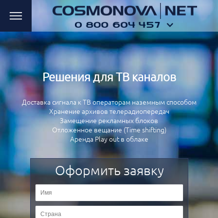
Решения для ТВ каналов
Доставка сигнала к ТВ операторам наземным способом
Хранение архивов телерадиопередач
Замещение рекламных блоков
Отложенное вещание (Time shifting)
Аренда Play out в облаке
Оформить заявку