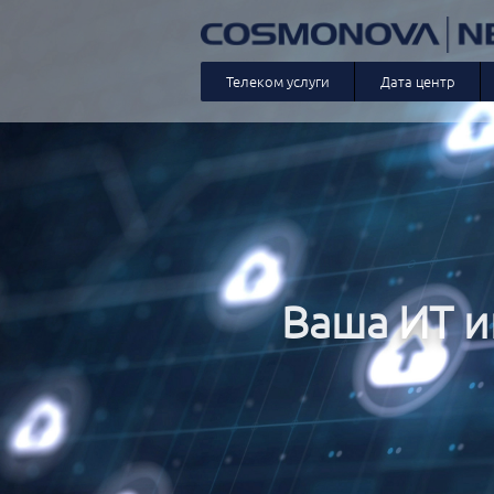
Телеком услуги
Дата центр
Ваша ИТ и
Выгодна
Защит
Бес
Н
М