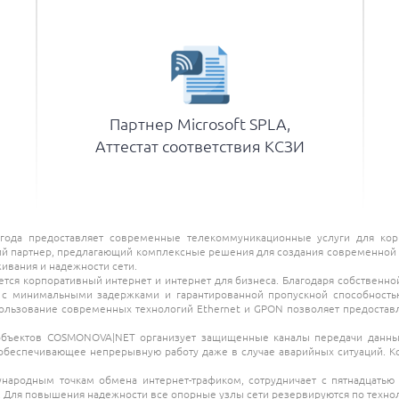
Партнер Microsoft SPLA,
Аттестат соответствия КСЗИ
ода предоставляет современные телекоммуникационные услуги для корп
й партнер, предлагающий комплексные решения для создания современной ц
ивания и надежности сети.
ся корпоративный интернет и интернет для бизнеса. Благодаря собственной
 с минимальными задержками и гарантированной пропускной способностью
пользование современных технологий Ethernet и GPON позволяет предоста
объектов COSMONOVA|NET организует защищенные каналы передачи данных 
 обеспечивающее непрерывную работу даже в случае аварийных ситуаций. К
родным точкам обмена интернет-трафиком, сотрудничает с пятнадцатью
с. Для повышения надежности все опорные узлы сети резервируются по техн