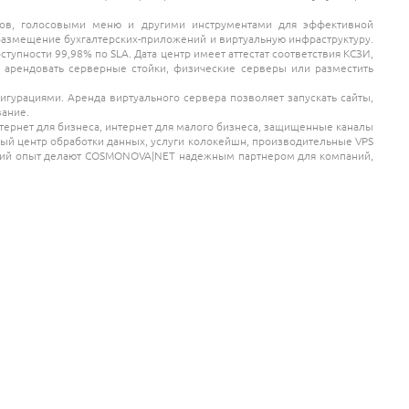
вов, голосовыми меню и другими инструментами для эффективной
размещение бухгалтерских-приложений и виртуальную инфраструктуру.
пности 99,98% по SLA. Дата центр имеет аттестат соответствия КСЗИ,
, арендовать серверные стойки, физические серверы или разместить
гурациями. Аренда виртуального сервера позволяет запускать сайты,
вание.
рнет для бизнеса, интернет для малого бизнеса, защищенные каналы
й центр обработки данных, услуги колокейшн, производительные VPS
етний опыт делают COSMONOVA|NET надежным партнером для компаний,