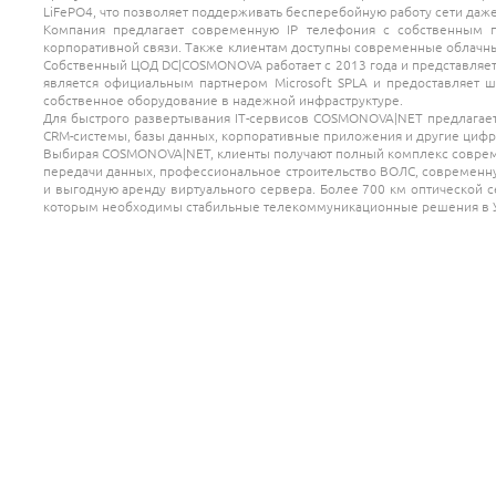
LiFePO4, что позволяет поддерживать бесперебойную работу сети даж
Компания предлагает современную IP телефония с собственным 
корпоративной связи. Также клиентам доступны современные облачны
Собственный ЦОД DC|COSMONOVA работает с 2013 года и представляет 
является официальным партнером Microsoft SPLA и предоставляет ш
собственное оборудование в надежной инфраструктуре.
Для быстрого развертывания ІТ-сервисов COSMONOVA|NET предлагает 
CRM-системы, базы данных, корпоративные приложения и другие цифр
Выбирая COSMONOVA|NET, клиенты получают полный комплекс совреме
передачи данных, профессиональное строительство ВОЛС, современн
и выгодную аренду виртуального сервера. Более 700 км оптической
которым необходимы стабильные телекоммуникационные решения в У