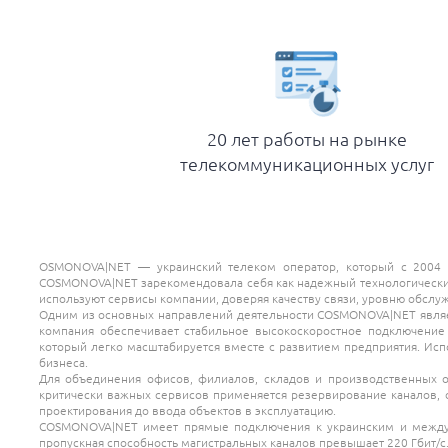
20 лет работы на рынке
телекоммуникационных услуг
OSMONOVA|NET — украинский телеком оператор, который с 2004 г
COSMONOVA|NET зарекомендовала себя как надежный технологически
используют сервисы компании, доверяя качеству связи, уровню обслуж
Одним из основных направлений деятельности COSMONOVA|NET являет
компания обеспечивает стабильное высокоскоростное подключение
который легко масштабируется вместе с развитием предприятия. Ис
бизнеса.
Для объединения офисов, филиалов, складов и производственных 
критически важных сервисов применяется резервирование каналов,
проектирования до ввода объектов в эксплуатацию.
COSMONOVA|NET имеет прямые подключения к украинским и междуна
пропускная способность магистральных каналов превышает 220 Гбит/