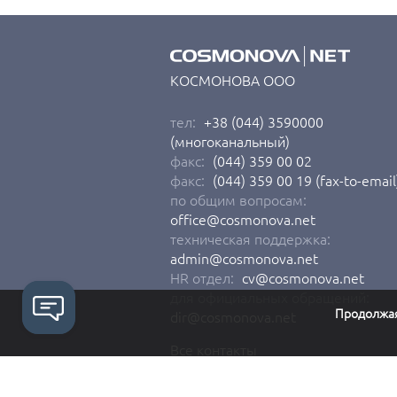
КОСМОНОВА ООО
тел:
+38 (044) 3590000
(многоканальный)
факс:
(044) 359 00 02
факс:
(044) 359 00 19 (fax-to-email
по общим вопросам:
office@cosmonova.net
техническая поддержка:
admin@cosmonova.net
HR отдел:
cv@cosmonova.net
для официальных обращений:
Продолжая 
dir@cosmonova.net
Все контакты