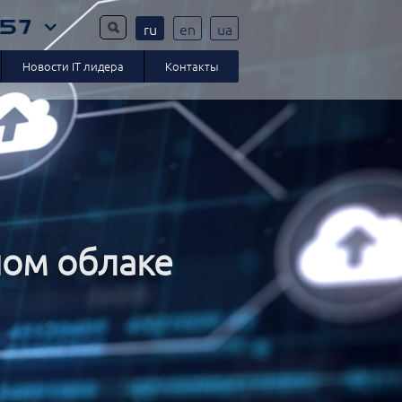
ru
en
ua
Новости IT лидера
Контакты
ном облаке
 бизнеса
т Ajax
еров
лы
пу