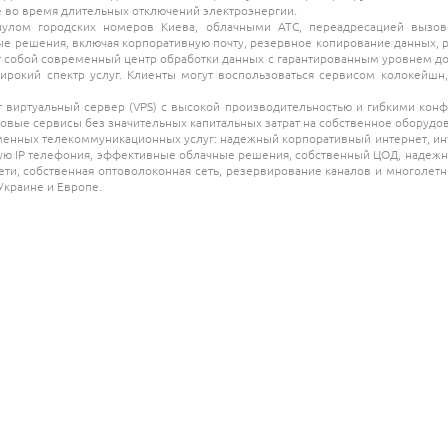
е во время длительных отключений электроэнергии.
пулом городских номеров Киева, облачными АТС, переадресацией вызо
е решения, включая корпоративную почту, резервное копирование данных, 
собой современный центр обработки данных с гарантированным уровнем досту
ирокий спектр услуг. Клиенты могут воспользоваться сервисом колокейшн
виртуальный сервер (VPS) с высокой производительностью и гибкими конфи
овые сервисы без значительных капитальных затрат на собственное оборудо
нных телекоммуникационных услуг: надежный корпоративный интернет, инте
ую IP телефония, эффективные облачные решения, собственный ЦОД, надежны
 сети, собственная оптоволоконная сеть, резервирование каналов и многол
краине и Европе.