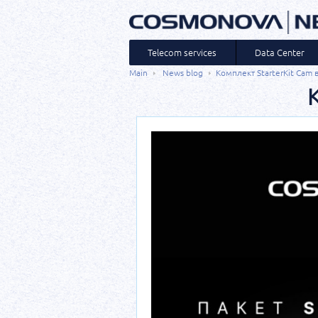
Telecom services
Data Center
Main
News blog
Комплект StarterKit Cam в
К