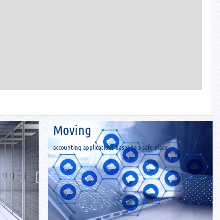
Мoving
accounting applications bases to a safe place