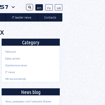
en
ru
ua
IT leader news
Contacts
ax
Category
Telecom
Data center
Cosmonova news
IT news
HR recommends
News blog
Чому резервні копіЇ рятують бізнес