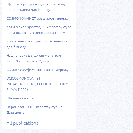
Що таке пропускна здатність і чому
вона важлива для бізнесу
COSMONOVA|NET розширює мережу
Коли бізнес зростає, ІТ-інфраструктура
повинна розвиватися разом із ним
5 можливостей сучасної IP-телефонії
для бізнесу
Наші високошвидкісні магістралі
Київ–Львів та Київ–Одеса
COSMONOVA|NET розширює мережу
DC|COSMONOVA на IT
INFRASTRUCTURE, CLOUD & SECURITY
SUMMIT 2026
Шановні клієнти
Перенесення ІТ-інфраструктури в
Дата-центр
All publications