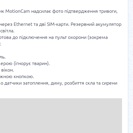
чик MotionCam надсилає фото підтвердження тривоги,
через Ethernet та дві SIM-карти. Резервний акумулятор
світла.
отова до підключення на пульт охорони (зокрема
.
ль.
ерою (ігнорує тварин).
 вікон.
вожною кнопкою.
о датчики затоплення, диму, розбиття скла та сирени