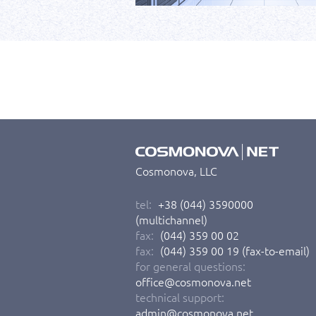
Cosmonova, LLC
tel:
+38 (044) 3590000
(multichannel)
fax:
(044) 359 00 02
fax:
(044) 359 00 19 (fax-to-email)
for general questions:
office@cosmonova.net
technical support:
admin@cosmonova.net