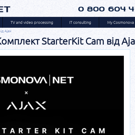
TV and video processing
IT consulting
My Cosmonova
ід Ajax
омплект StarterKit Cam від Aj