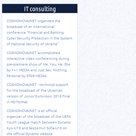
IT consulting
COSMONOVA|NET organized the
broadcast of an international
conference "Financial and Banking
Cyber Security Protection in the System
of National Security of Ukraine"
COSMONOVA|NET accomplished
interactive video conferencing during
pre-premiere show of Me, You, He, She
by 1+1 MEDIA and Just Sex, Nothing
Personal by STAR MEDIA.
COSMONOVA|NET - technical support
for the broadcast of the Ukrainian
version of Junior Eurovision 2018 Final
in HD format
COSMONOVA|NET is an official
organizer of the broadcast of the UEFA
Youth League match between Dynamo
Kyiv-U19 and Septemvri Sofia-U19 on
the official Dynamo website