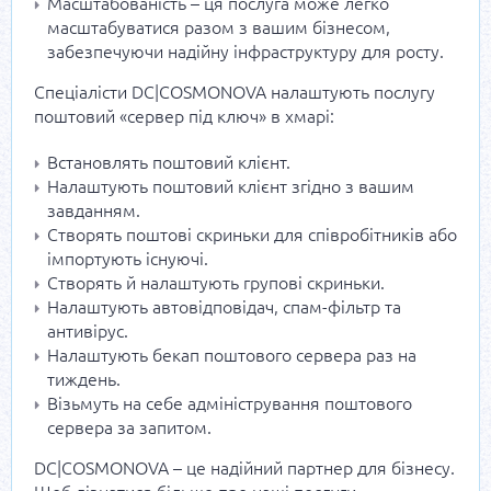
Масштабованість – ця послуга може легко
масштабуватися разом з вашим бізнесом,
забезпечуючи надійну інфраструктуру для росту.
Спеціалісти DC|COSMONOVA налаштують послугу
поштовий «сервер під ключ» в хмарі:
Встановлять поштовий клієнт.
Налаштують поштовий клієнт згідно з вашим
завданням.
Створять поштові скриньки для співробітників або
імпортують існуючі.
Створять й налаштують групові скриньки.
Налаштують автовідповідач, спам-фільтр та
антивірус.
Налаштують бекап поштового сервера раз на
тиждень.
Візьмуть на себе адміністрування поштового
сервера за запитом.
DC|COSMONOVA – це надійний партнер для бізнесу.
Щоб дізнатися більше про наші послуги