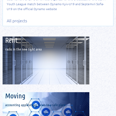
Youth League match between Dynamo Kyiv-U19 and Septemvri Sofia-
U19 on the official Dynamo website
All projects
Rent
racks in the new tight area
Мoving
accounting applications bases to a safe place