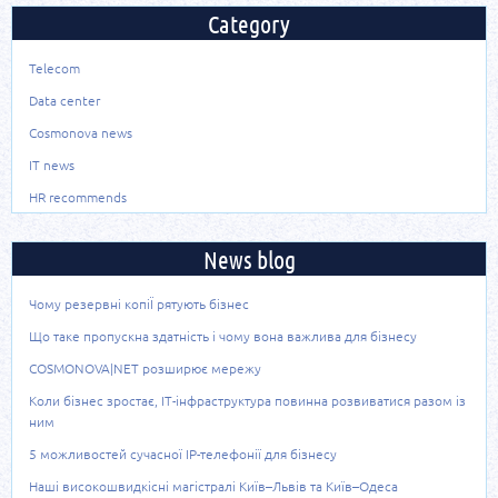
Category
Telecom
Data center
Cosmonova news
IT news
HR recommends
News blog
Чому резервні копіЇ рятують бізнес
Що таке пропускна здатність і чому вона важлива для бізнесу
COSMONOVA|NET розширює мережу
Коли бізнес зростає, ІТ-інфраструктура повинна розвиватися разом із
ним
5 можливостей сучасної IP-телефонії для бізнесу
Наші високошвидкісні магістралі Київ–Львів та Київ–Одеса