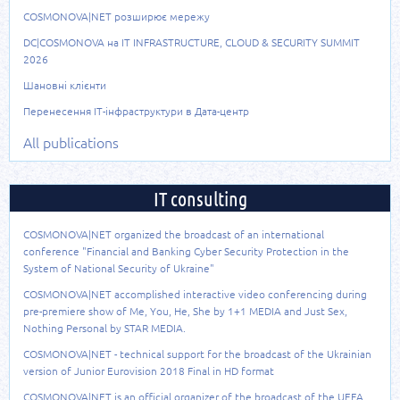
COSMONOVA|NET розширює мережу
DC|COSMONOVA на IT INFRASTRUCTURE, CLOUD & SECURITY SUMMIT
2026
Шановні клієнти
Перенесення ІТ-інфраструктури в Дата-центр
All publications
IT consulting
COSMONOVA|NET organized the broadcast of an international
conference "Financial and Banking Cyber Security Protection in the
System of National Security of Ukraine"
COSMONOVA|NET accomplished interactive video conferencing during
pre-premiere show of Me, You, He, She by 1+1 MEDIA and Just Sex,
Nothing Personal by STAR MEDIA.
COSMONOVA|NET - technical support for the broadcast of the Ukrainian
version of Junior Eurovision 2018 Final in HD format
COSMONOVA|NET is an official organizer of the broadcast of the UEFA