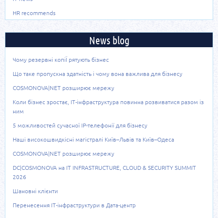
HR recommends
News blog
Чому резервні копіЇ рятують бізнес
Що таке пропускна здатність і чому вона важлива для бізнесу
COSMONOVA|NET розширює мережу
Коли бізнес зростає, ІТ-інфраструктура повинна розвиватися разом із
ним
5 можливостей сучасної IP-телефонії для бізнесу
Наші високошвидкісні магістралі Київ–Львів та Київ–Одеса
COSMONOVA|NET розширює мережу
DC|COSMONOVA на IT INFRASTRUCTURE, CLOUD & SECURITY SUMMIT
2026
Шановні клієнти
Перенесення ІТ-інфраструктури в Дата-центр