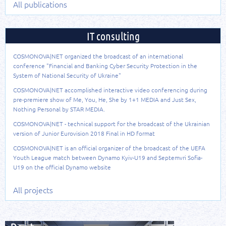
All publications
IT consulting
COSMONOVA|NET organized the broadcast of an international
conference "Financial and Banking Cyber Security Protection in the
System of National Security of Ukraine"
COSMONOVA|NET accomplished interactive video conferencing during
pre-premiere show of Me, You, He, She by 1+1 MEDIA and Just Sex,
Nothing Personal by STAR MEDIA.
COSMONOVA|NET - technical support for the broadcast of the Ukrainian
version of Junior Eurovision 2018 Final in HD format
COSMONOVA|NET is an official organizer of the broadcast of the UEFA
Youth League match between Dynamo Kyiv-U19 and Septemvri Sofia-
U19 on the official Dynamo website
All projects