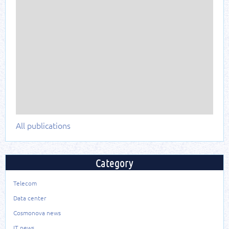
All publications
Category
Telecom
Data center
Cosmonova news
IT news