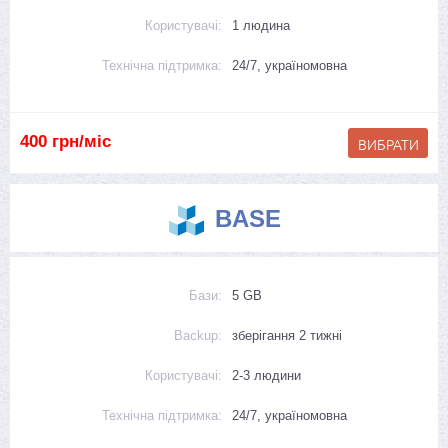
Користувачі:
1 людина
Технічна підтримка:
24/7, україномовна
400 грн/міс
BASE
Бази:
5 GB
Backup:
зберігання 2 тижні
Користувачі:
2-3 людини
Технічна підтримка:
24/7, україномовна