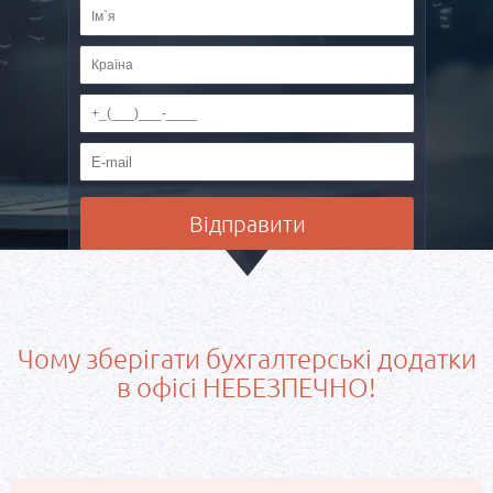
Чому зберігати бухгалтерські додатки
в ​​офісі НЕБЕЗПЕЧНО!