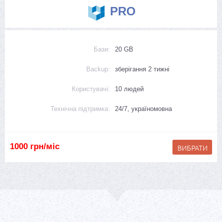
PRO
Бази:
20 GB
Backup:
зберігання 2 тижні
Користувачі:
10 людей
Технічна підтримка:
24/7, україномовна
1000 грн/міс