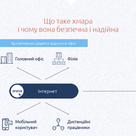
Що таке хмара
і чому вона безпечна і надійна
Бухгалтерські додатки відсутні в офісі
Головний офіс
Філія
Інтернет
Мобільний
Дистанційні
користувач
працівники