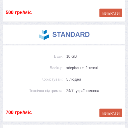
500 грн/міс
STANDARD
Бази:
10 GB
Backup:
зберігання 2 тижні
Користувачі:
5 людей
Технічна підтримка:
24/7, україномовна
700 грн/міс