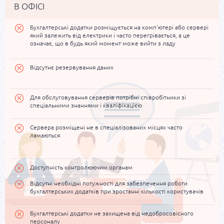
В ОФІСІ
Бухгалтерські додатки розміщується на комп'ютері або сервері
який залежить від електрики і часто перегрівається, а це
означає, що в будь який момент може вийти з ладу
Відсутнє резервування даних
Для обслуговування серверів потрібні співробітники зі
спеціальними знаннями і кваліфікацією
Сервера розміщені не в спеціалізованих місцях часто
ламаються
Доступність контролюючим органам
Відсутні необхідні потужності для забезпечення роботи
бухгалтерських додатків при зростанні кількості користувачів
Бухгалтерські додатки не захищена від недобросовісного
персоналу