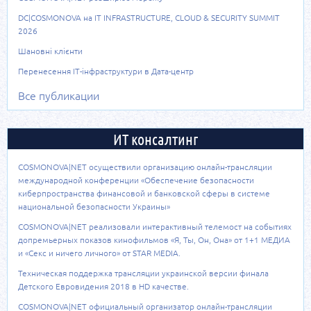
DC|COSMONOVA на IT INFRASTRUCTURE, CLOUD & SECURITY SUMMIT
2026
Шановні клієнти
Перенесення ІТ-інфраструктури в Дата-центр
Все публикации
ИТ консалтинг
COSMONOVA|NET осуществили организацию онлайн-трансляции
международной конференции «Обеспечение безопасности
киберпространства финансовой и банковской сферы в системе
национальной безопасности Украины»
COSMONOVA|NET реализовали интерактивный телемост на событиях
допремьерных показов кинофильмов «Я, Ты, Он, Она» от 1+1 МЕДИА
и «Секс и ничего личного» от STAR MEDIA.
Техническая поддержка трансляции украинской версии финала
Детского Евровидения 2018 в HD качестве.
COSMONOVA|NET официальный организатор онлайн-трансляции