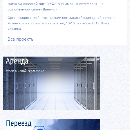
матча Юношеской Лиги УЕФА «Динамо» - «Септември» - на
официальном сайте «Динамо»
Организация онлайн-трансляции пятнадцатой ежегодной встречи
Ялтинской европейской стратегии, 13-15 сентября 2018, Киев,
Украина.
Все проекты
Аренда
стоек в новой гермозоне
Переезд