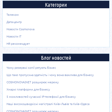
Категории
Телеком
Дата-центр
Новости Cosmonova
Новости IТ
HR рекомендует
Блог новостей
Чому резервні копіЇ рятують бізнес
Що таке пропускна здатність і чому вона важлива для бізнесу
COSMONOVA|NET розширює мережу
Хмарні платформи для бізнесу
5 можливостей сучасної IP-телефонії для бізнесу
Наші високошвидкісні магістралі Київ–Львів та Київ–Одеса
COSMONOVA|NET розширює мережу